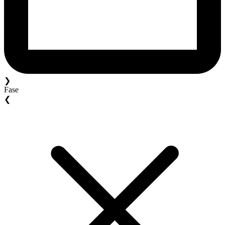
❯
Fase
❮