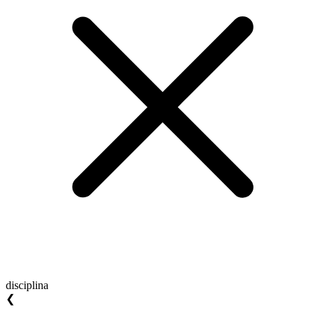
disciplina
❮