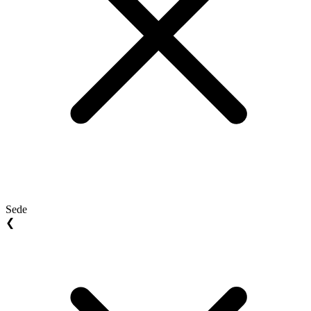
Sede
❮