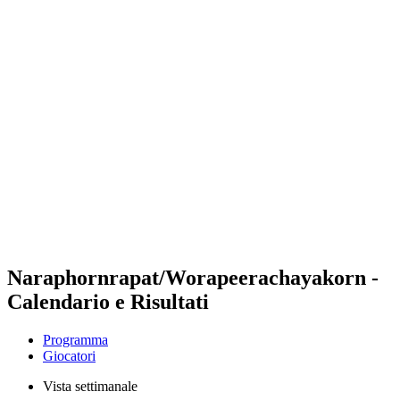
Futures
Futures - Hangzhou, CHN - 2026
Futures - Hangzhou, CHN - 2026
ritorna alla Home di BPT
Dove guardare
Squadre
Programma
Classifica
Naraphornrapat/Worapeerachayakorn -
Calendario e Risultati
Programma
Giocatori
Vista settimanale