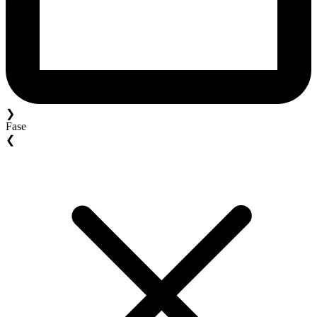
❯
Fase
❮