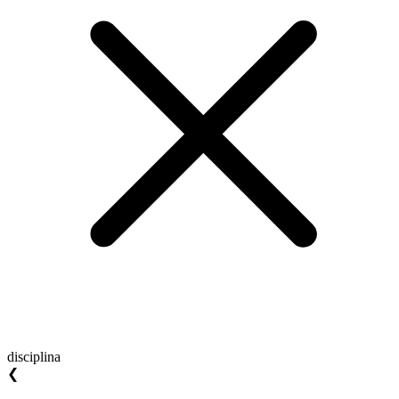
disciplina
❮