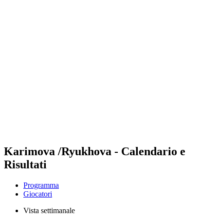
Futures
Futures - Hangzhou, CHN - 2026
Futures - Hangzhou, CHN - 2026
ritorna alla Home di BPT
Dove guardare
Squadre
Programma
Classifica
Karimova /Ryukhova - Calendario e
Risultati
Programma
Giocatori
Vista settimanale