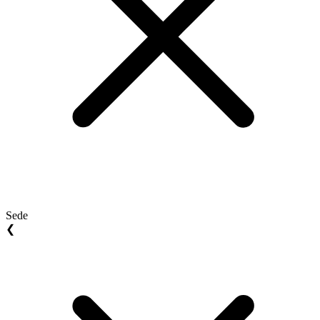
Sede
❮