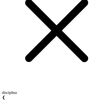
disciplina
❮