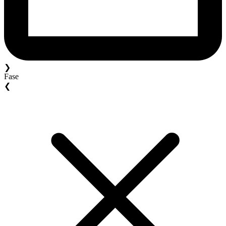
❯
Fase
❮