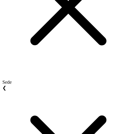
Sede
❮