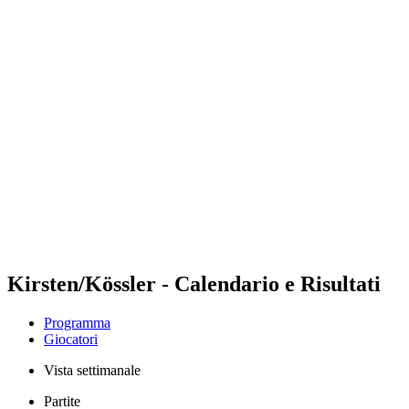
Futures
Futures - Ios, GRE - 2026
Futures - Ios, GRE - 2026
ritorna alla Home di BPT
Dove guardare
Squadre
Programma
Classifica
Kirsten/Kössler - Calendario e Risultati
Programma
Giocatori
Vista settimanale
Partite