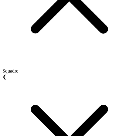
Squadre
❮