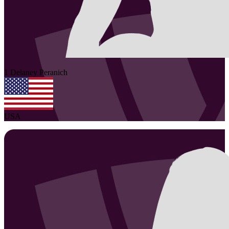
1
Delaney
Peranich
USA