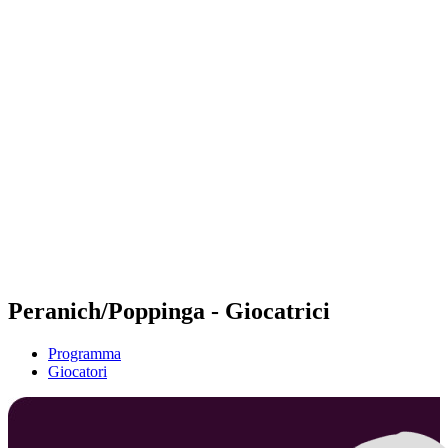
Futures
Futures - Ios, GRE - 2026
Futures - Ios, GRE - 2026
ritorna alla Home di BPT
Dove guardare
Squadre
Programma
Classifica
Peranich/Poppinga - Giocatrici
Programma
Giocatori