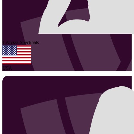
1
Alyssa
Speckhals
USA