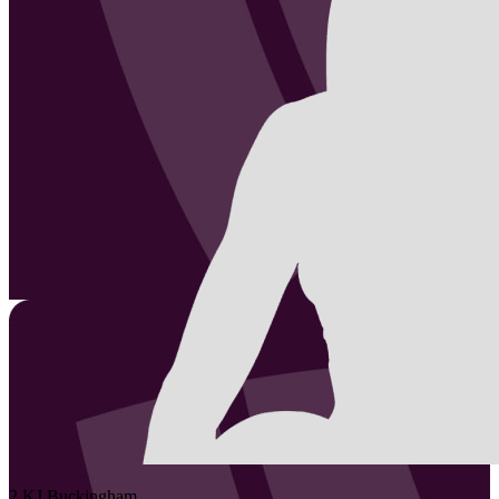
2
KJ
Buckingham