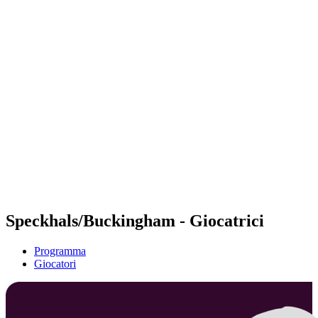
Futures
Futures - Ios, GRE - 2026
Futures - Ios, GRE - 2026
ritorna alla Home di BPT
Dove guardare
Squadre
Programma
Classifica
Speckhals/Buckingham - Giocatrici
Programma
Giocatori