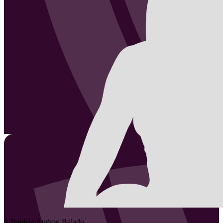
2
Daniela
Andreu Balado