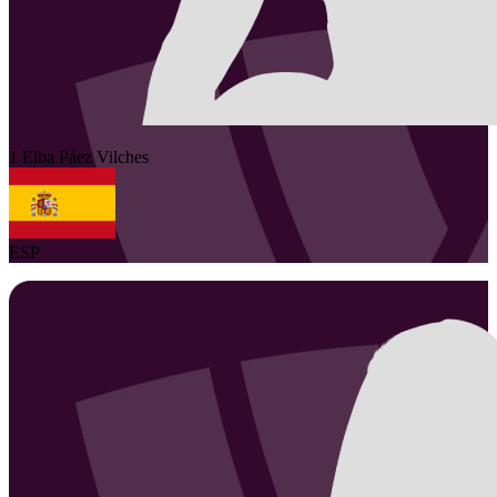
1
Elba
Páez Vilches
ESP