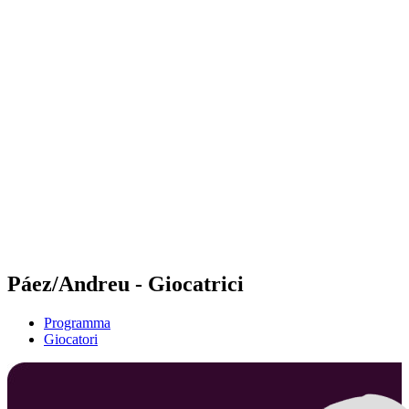
Futures
Futures - Ios, GRE - 2026
Futures - Ios, GRE - 2026
ritorna alla Home di BPT
Dove guardare
Squadre
Programma
Classifica
Páez/Andreu - Giocatrici
Programma
Giocatori