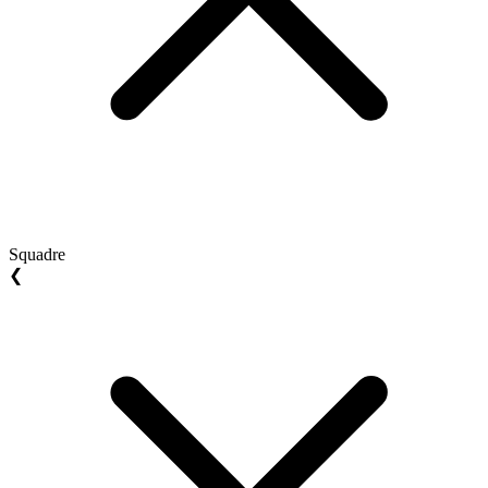
Squadre
❮