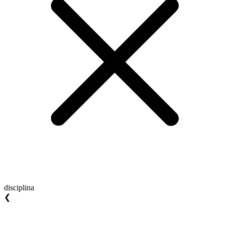
disciplina
❮