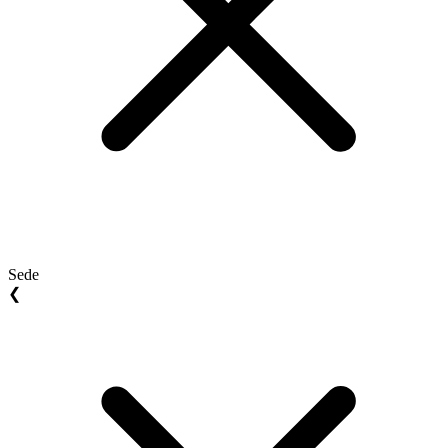
Sede
❮