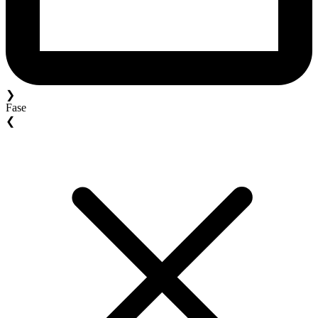
❯
Fase
❮