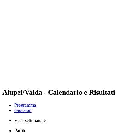
Futures
Futures - Ios, GRE - 2026
Futures - Ios, GRE - 2026
ritorna alla Home di BPT
Dove guardare
Squadre
Programma
Classifica
Alupei/Vaida - Calendario e Risultati
Programma
Giocatori
Vista settimanale
Partite