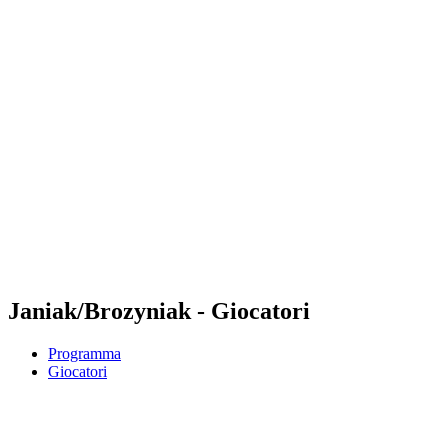
Futures
Futures - Karpacz, POL - 2026
Futures - Karpacz, POL - 2026
ritorna alla Home di BPT
Dove guardare
Squadre
Programma
Classifica
Janiak/Brozyniak - Giocatori
Programma
Giocatori