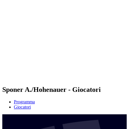
Futures
Futures - Karpacz, POL - 2026
Futures - Karpacz, POL - 2026
ritorna alla Home di BPT
Dove guardare
Squadre
Programma
Classifica
Sponer A./Hohenauer - Giocatori
Programma
Giocatori