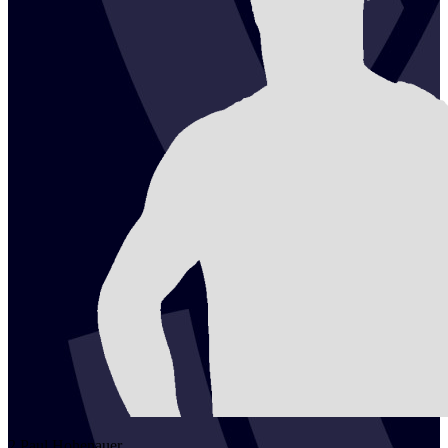
2
Paul
Hohenauer