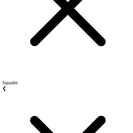
Squadre
❮