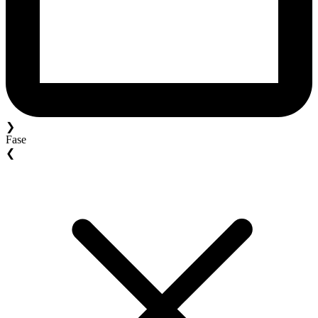
❯
Fase
❮