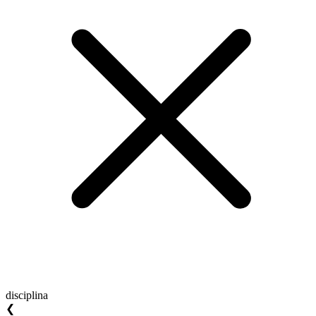
disciplina
❮