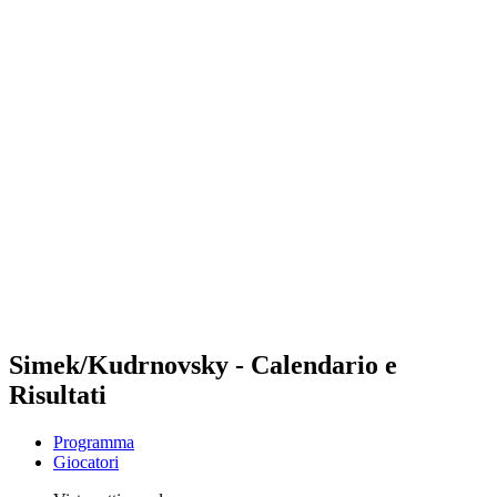
Futures
Futures - Laginha Beach, CPV - 2026
Futures - Laginha Beach, CPV - 2026
ritorna alla Home di BPT
Dove guardare
Squadre
Programma
Classifica
Torneo
Simek/Kudrnovsky - Calendario e
Risultati
Programma
Giocatori