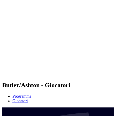
Futures
Futures - Laginha Beach, CPV - 2026
Futures - Laginha Beach, CPV - 2026
ritorna alla Home di BPT
Dove guardare
Squadre
Programma
Classifica
Torneo
Butler/Ashton - Giocatori
Programma
Giocatori