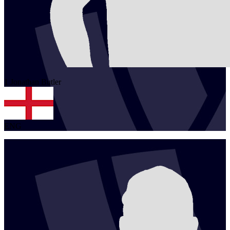
1
Jonathan
Butler
ENG