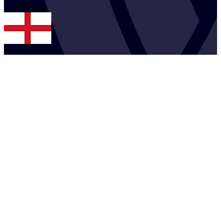
2
Jack
Ashton
ENG