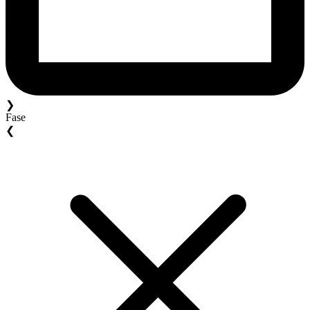
❯
Fase
❮