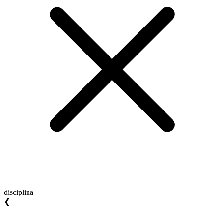
disciplina
❮