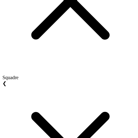
Squadre
❮