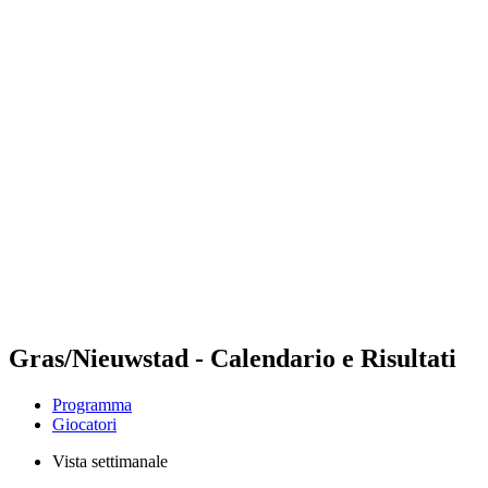
Futures
Futures - Laginha Beach, CPV - 2026
Futures - Laginha Beach, CPV - 2026
ritorna alla Home di BPT
Dove guardare
Squadre
Programma
Classifica
Torneo
Gras/Nieuwstad - Calendario e Risultati
Programma
Giocatori
Vista settimanale