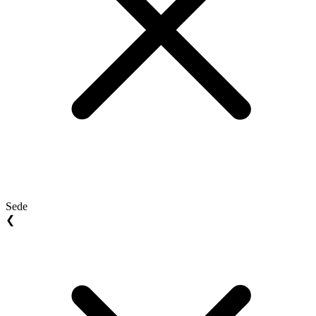
Sede
❮