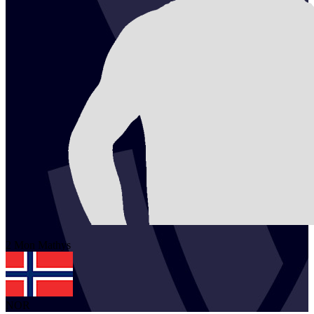
2
Mon
Mathys
NOR