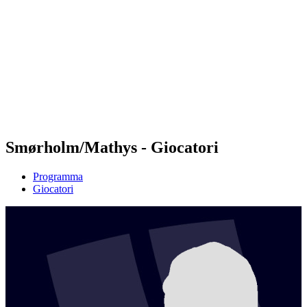
Futures
Futures - Laginha Beach, CPV - 2026
Futures - Laginha Beach, CPV - 2026
ritorna alla Home di BPT
Dove guardare
Squadre
Programma
Classifica
Torneo
Smørholm/Mathys - Giocatori
Programma
Giocatori