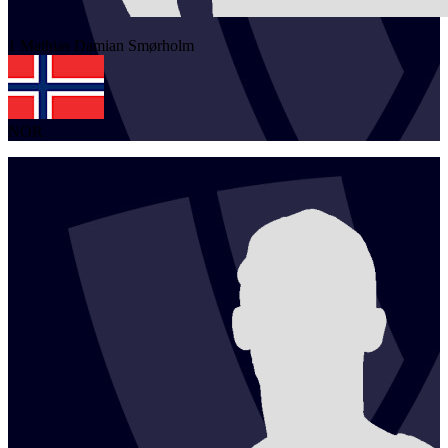
1
Mathias Damian
Smørholm
NOR