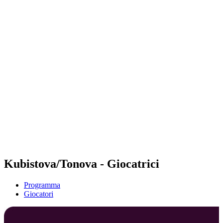
Futures
Futures - Laginha Beach, CPV - 2026
Futures - Laginha Beach, CPV - 2026
ritorna alla Home di BPT
Dove guardare
Squadre
Programma
Classifica
Torneo
Kubistova/Tonova - Giocatrici
Programma
Giocatori