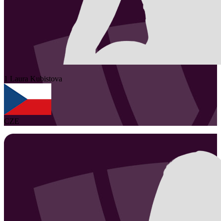
1
Laura
Kubistova
CZE