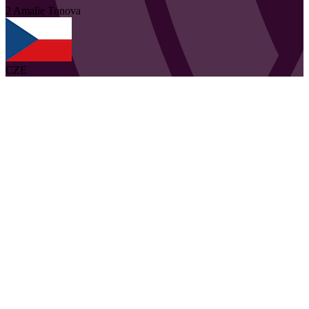
2
Amalie
Tonova
CZE