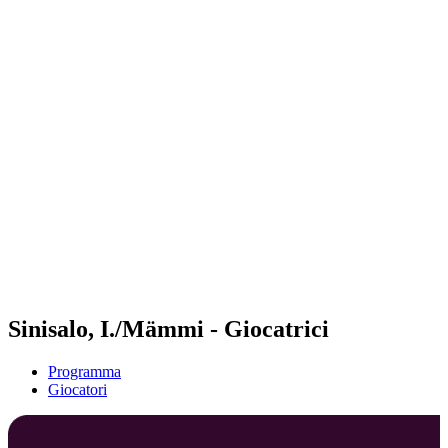
Futures
Futures - Laginha Beach, CPV - 2026
Futures - Laginha Beach, CPV - 2026
ritorna alla Home di BPT
Dove guardare
Squadre
Programma
Classifica
Torneo
Sinisalo, I./Mämmi - Giocatrici
Programma
Giocatori