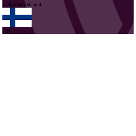
2
Ida-Maria
Mämmi
FIN