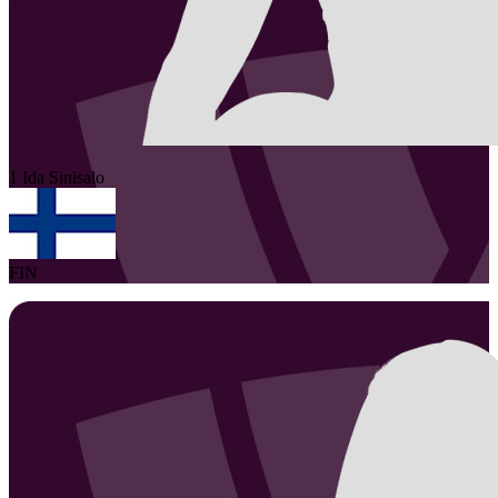
1
Ida
Sinisalo
FIN