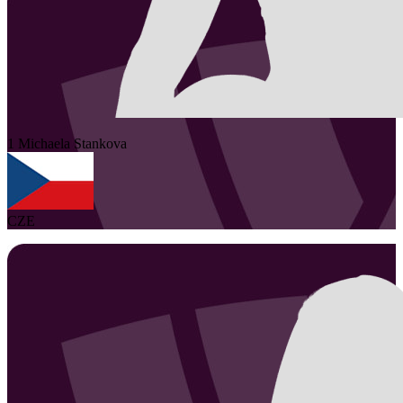
1
Michaela
Stankova
CZE