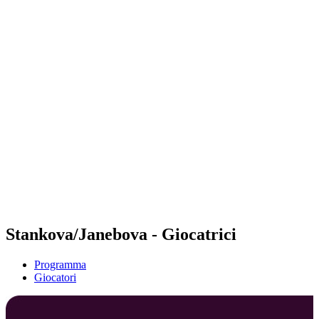
Futures
Futures - Laginha Beach, CPV - 2026
Futures - Laginha Beach, CPV - 2026
ritorna alla Home di BPT
Dove guardare
Squadre
Programma
Classifica
Torneo
Stankova/Janebova - Giocatrici
Programma
Giocatori