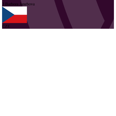
2
Barbora
Janebova
CZE