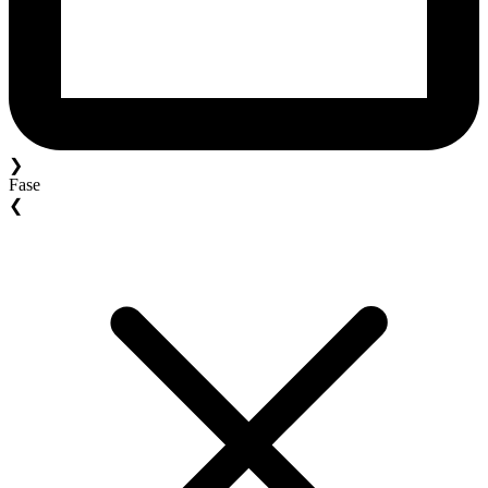
❯
Fase
❮