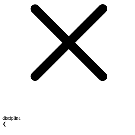
disciplina
❮