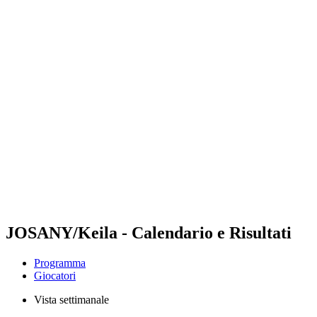
Futures
Futures - Laginha Beach, CPV - 2026
Futures - Laginha Beach, CPV - 2026
ritorna alla Home di BPT
Dove guardare
Squadre
Programma
Classifica
Torneo
JOSANY/Keila - Calendario e Risultati
Programma
Giocatori
Vista settimanale