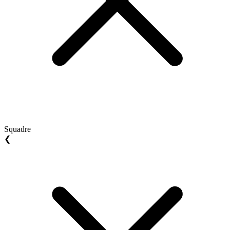
Squadre
❮