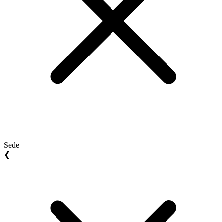
Sede
❮