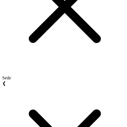
Sede
❮