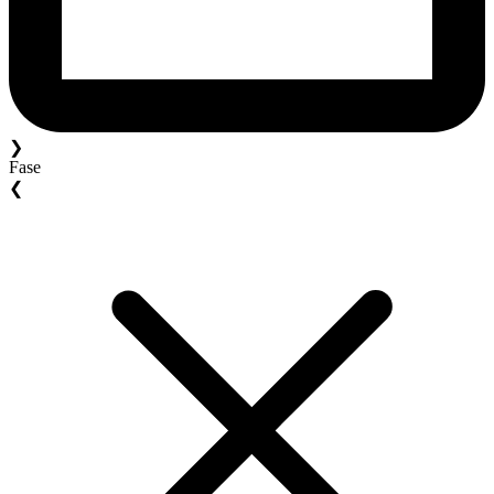
❯
Fase
❮