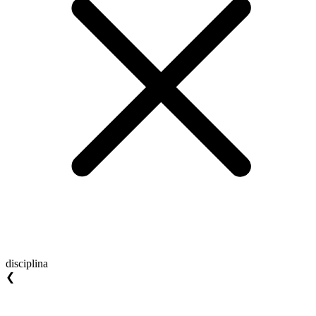
disciplina
❮