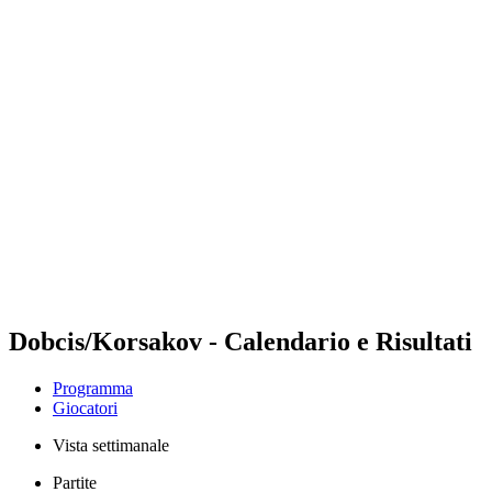
Futures
Futures - Leuven, BEL - 2026
Futures - Leuven, BEL - 2026
ritorna alla Home di BPT
Dove guardare
Squadre
Programma
Classifica
Dobcis/Korsakov - Calendario e Risultati
Programma
Giocatori
Vista settimanale
Partite