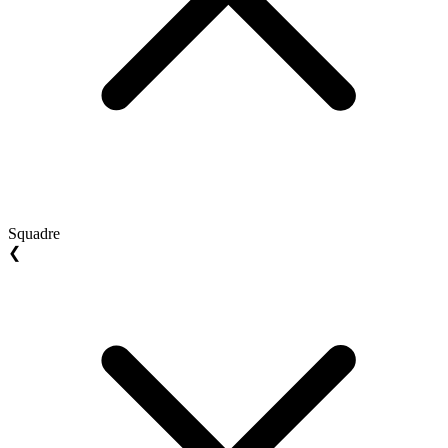
Squadre
❮