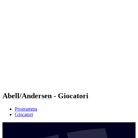
Futures
Futures - Leuven, BEL - 2026
Futures - Leuven, BEL - 2026
ritorna alla Home di BPT
Dove guardare
Squadre
Programma
Classifica
Abell/Andersen - Giocatori
Programma
Giocatori