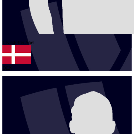
1
Kristoffer
Abell
DEN