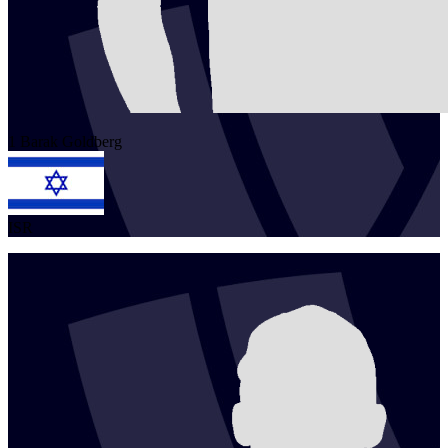
1
Barak
Goldberg
ISR