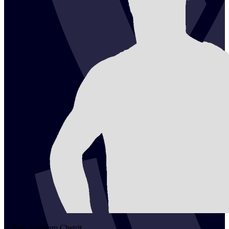
2
Yoav Avraham
Chetrit