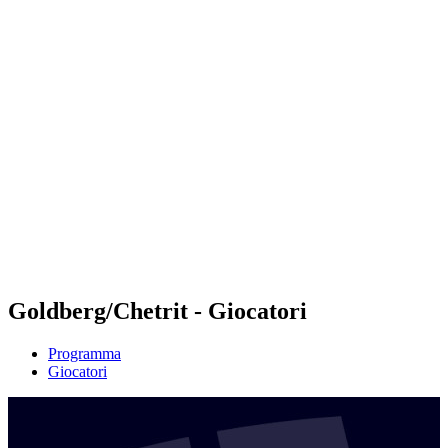
Futures
Futures - Leuven, BEL - 2026
Futures - Leuven, BEL - 2026
ritorna alla Home di BPT
Dove guardare
Squadre
Programma
Classifica
Goldberg/Chetrit - Giocatori
Programma
Giocatori