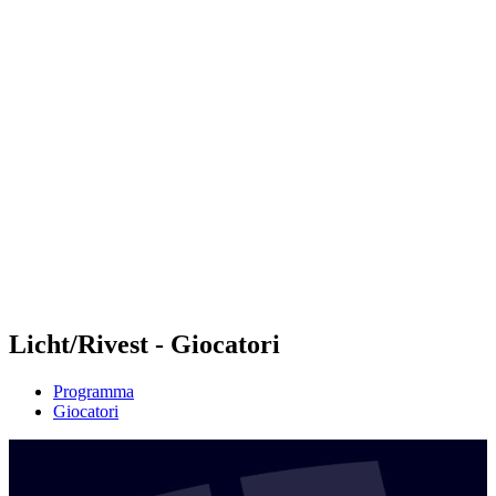
Futures
Futures - Leuven, BEL - 2026
Futures - Leuven, BEL - 2026
ritorna alla Home di BPT
Dove guardare
Squadre
Programma
Classifica
Licht/Rivest - Giocatori
Programma
Giocatori