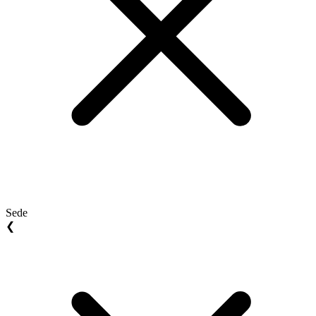
Sede
❮