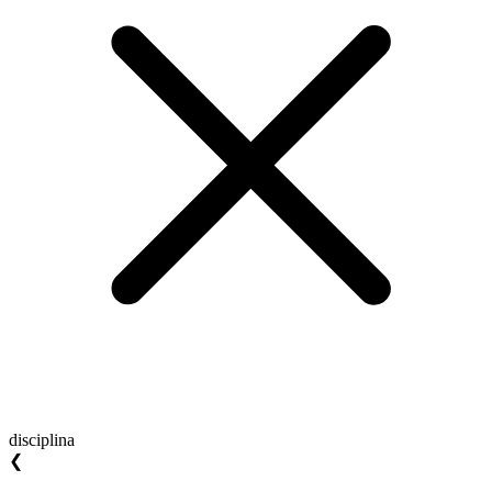
disciplina
❮