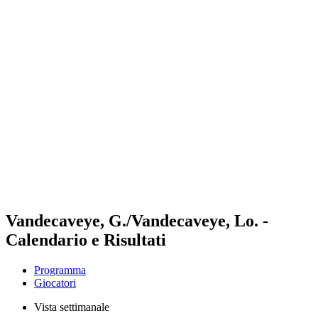
Futures
Futures - Leuven, BEL - 2026
Futures - Leuven, BEL - 2026
ritorna alla Home di BPT
Dove guardare
Squadre
Programma
Classifica
Vandecaveye, G./Vandecaveye, Lo. -
Calendario e Risultati
Programma
Giocatori
Vista settimanale