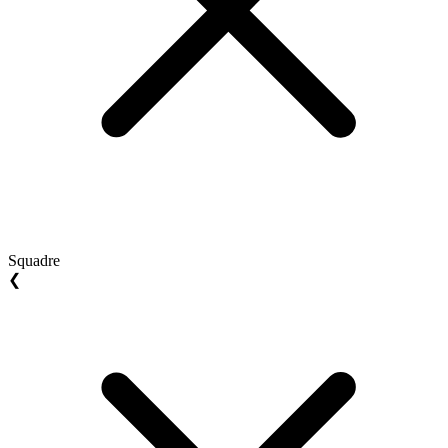
Squadre
❮