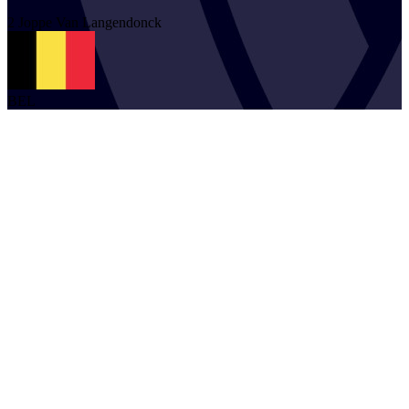
2
Joppe
Van Langendonck
BEL