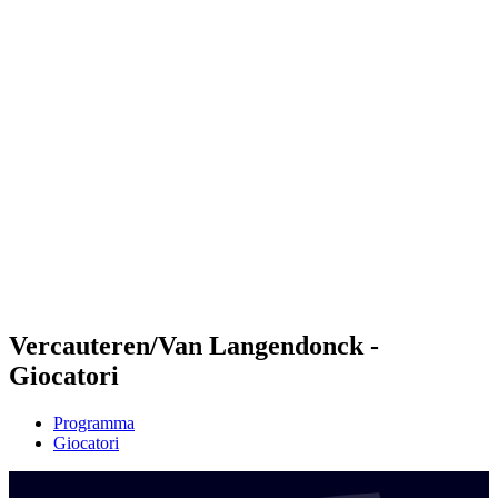
Futures
Futures - Leuven, BEL - 2026
Futures - Leuven, BEL - 2026
ritorna alla Home di BPT
Dove guardare
Squadre
Programma
Classifica
Vercauteren/Van Langendonck -
Giocatori
Programma
Giocatori