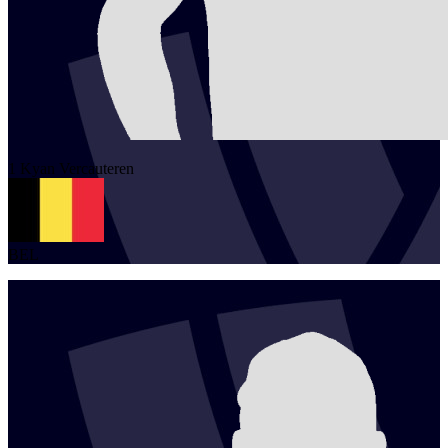
1
Kyan
Vercauteren
BEL