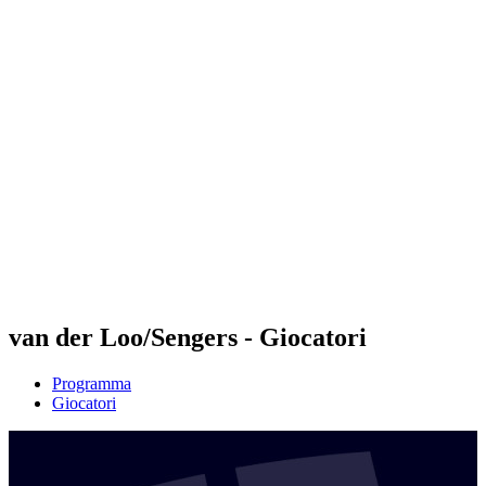
Futures
Futures - Leuven, BEL - 2026
Futures - Leuven, BEL - 2026
ritorna alla Home di BPT
Dove guardare
Squadre
Programma
Classifica
van der Loo/Sengers - Giocatori
Programma
Giocatori