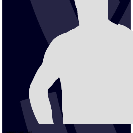
2
Mees
Sengers