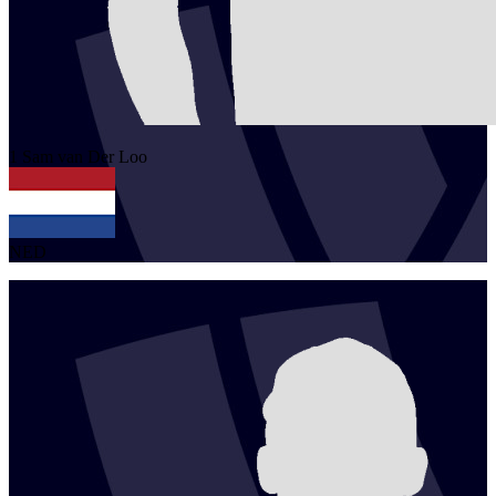
1
Sam
van Der Loo
NED