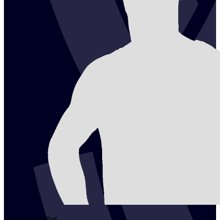
2
Gaétan
Jauffret