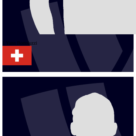
1
Yann
Bortoluzzi
SUI