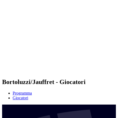
Futures
Futures - Leuven, BEL - 2026
Futures - Leuven, BEL - 2026
ritorna alla Home di BPT
Dove guardare
Squadre
Programma
Classifica
Bortoluzzi/Jauffret - Giocatori
Programma
Giocatori