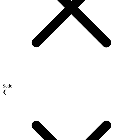
Sede
❮