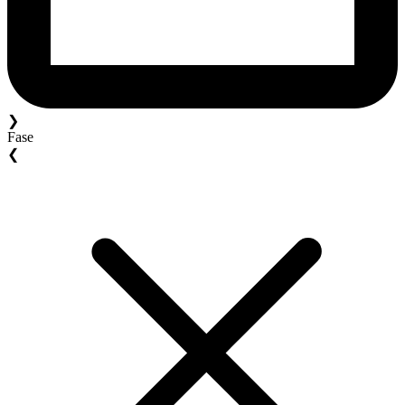
❯
Fase
❮