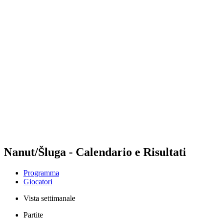
Futures
Futures - Leuven, BEL - 2026
Futures - Leuven, BEL - 2026
ritorna alla Home di BPT
Dove guardare
Squadre
Programma
Classifica
Nanut/Šluga - Calendario e Risultati
Programma
Giocatori
Vista settimanale
Partite