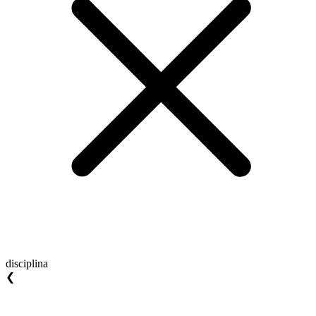
disciplina
❮