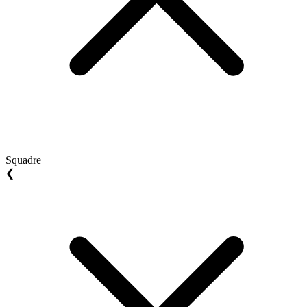
Squadre
❮