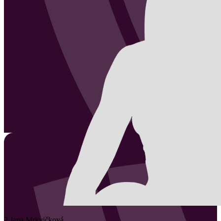
2
Jana
Mrkvičková