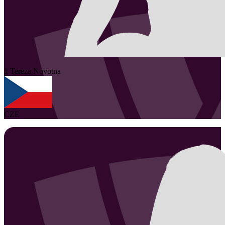
1
Tereza
Novotna
CZE