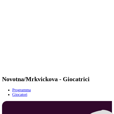
Futures
Futures - Leuven, BEL - 2026
Futures - Leuven, BEL - 2026
ritorna alla Home di BPT
Dove guardare
Squadre
Programma
Classifica
Novotna/Mrkvickova - Giocatrici
Programma
Giocatori