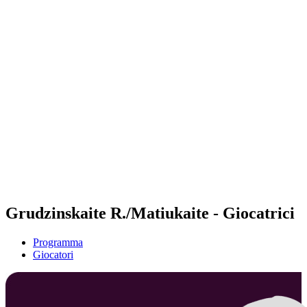
Futures
Futures - Leuven, BEL - 2026
Futures - Leuven, BEL - 2026
ritorna alla Home di BPT
Dove guardare
Squadre
Programma
Classifica
Grudzinskaite R./Matiukaite - Giocatrici
Programma
Giocatori