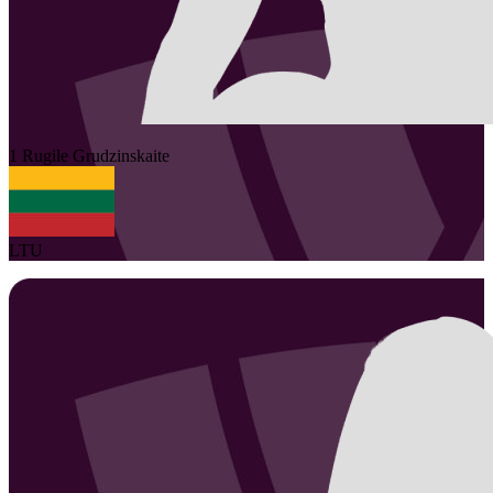
1
Rugile
Grudzinskaite
LTU