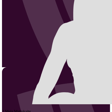
2
Meja
Matiukaite