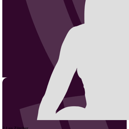
2
Lea
Zürcher