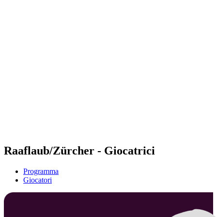
Futures
Futures - Leuven, BEL - 2026
Futures - Leuven, BEL - 2026
ritorna alla Home di BPT
Dove guardare
Squadre
Programma
Classifica
Raaflaub/Zürcher - Giocatrici
Programma
Giocatori