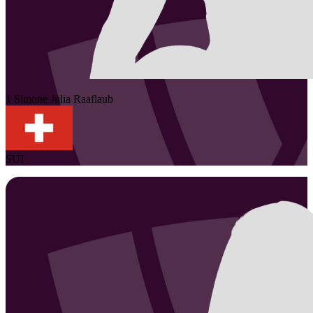
1
Simone Julia
Raaflaub
SUI