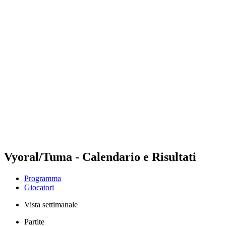
Futures
Futures - Malmö, SWE - 2026
Futures - Malmö, SWE - 2026
ritorna alla Home di BPT
Dove guardare
Squadre
Programma
Classifica
Vyoral/Tuma - Calendario e Risultati
Programma
Giocatori
Vista settimanale
Partite