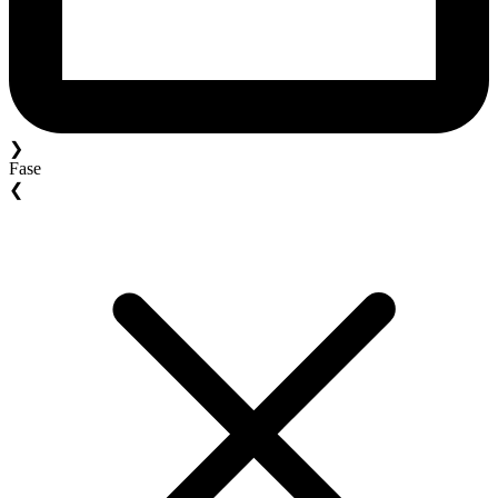
❯
Fase
❮