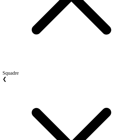
Squadre
❮