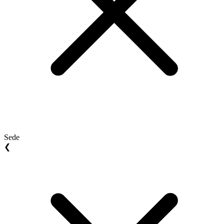
Sede
❮