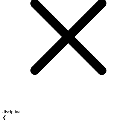
disciplina
❮