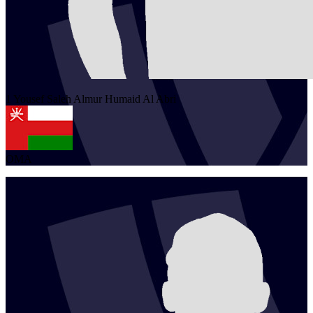
1
Yousef Saleh Almur Humaid
Al Abri
OMA