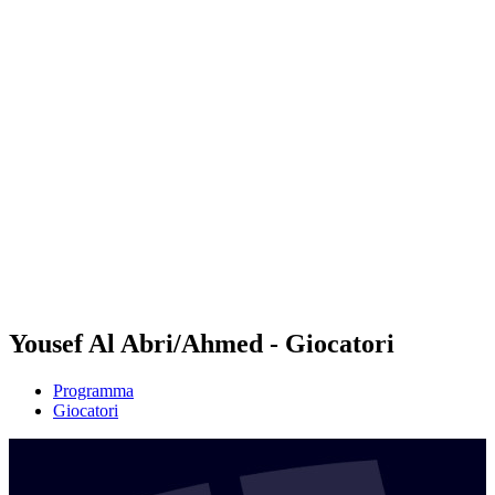
Futures
Futures - Malmö, SWE - 2026
Futures - Malmö, SWE - 2026
ritorna alla Home di BPT
Dove guardare
Squadre
Programma
Classifica
Yousef Al Abri/Ahmed - Giocatori
Programma
Giocatori