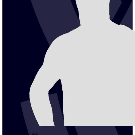
2
Ahmed
Alhousni