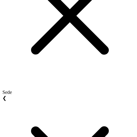
Sede
❮