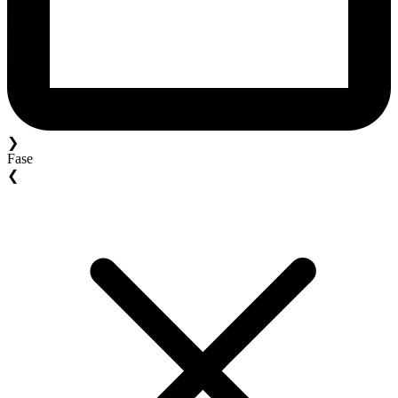
❯
Fase
❮