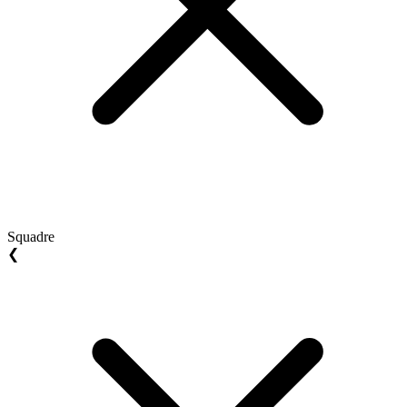
Squadre
❮