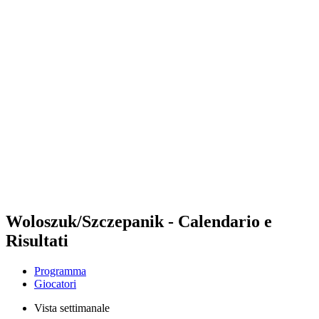
Futures
Futures - Malmö, SWE - 2026
Futures - Malmö, SWE - 2026
ritorna alla Home di BPT
Dove guardare
Squadre
Programma
Classifica
Woloszuk/Szczepanik - Calendario e
Risultati
Programma
Giocatori
Vista settimanale