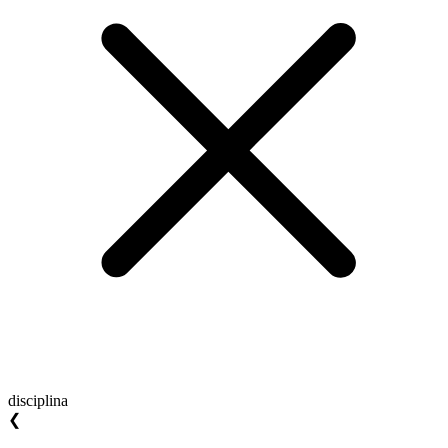
disciplina
❮