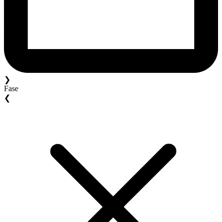
❯
Fase
❮