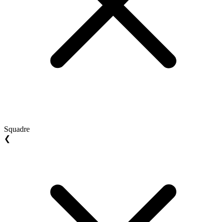
Squadre
❮