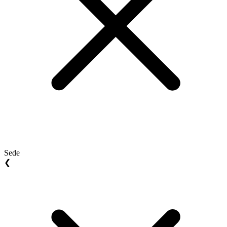
Sede
❮