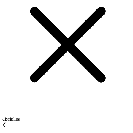
disciplina
❮