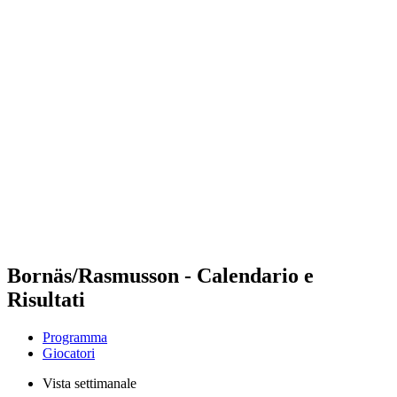
Futures
Futures - Malmö, SWE - 2026
Futures - Malmö, SWE - 2026
ritorna alla Home di BPT
Dove guardare
Squadre
Programma
Classifica
Bornäs/Rasmusson - Calendario e
Risultati
Programma
Giocatori
Vista settimanale