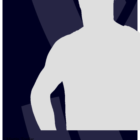
2
Martin
Toufar