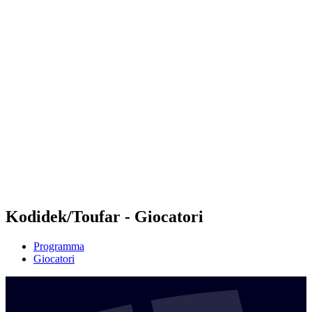
Futures
Futures - Malmö, SWE - 2026
Futures - Malmö, SWE - 2026
ritorna alla Home di BPT
Dove guardare
Squadre
Programma
Classifica
Kodidek/Toufar - Giocatori
Programma
Giocatori