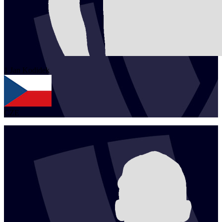
1
Jan
Kodidek
CZE