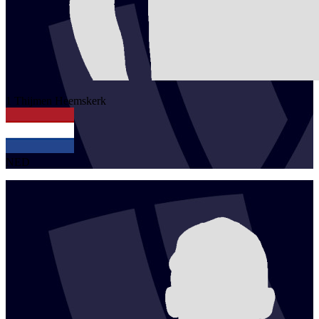
1
Thijmen
Heemskerk
NED