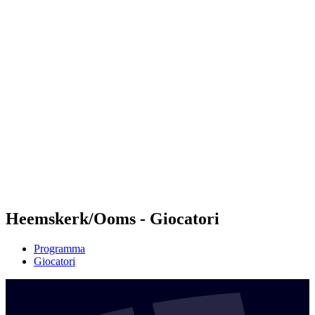
Futures
Futures - Malmö, SWE - 2026
Futures - Malmö, SWE - 2026
ritorna alla Home di BPT
Dove guardare
Squadre
Programma
Classifica
Heemskerk/Ooms - Giocatori
Programma
Giocatori