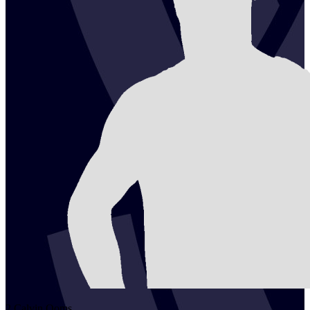
2
Calvin
Ooms