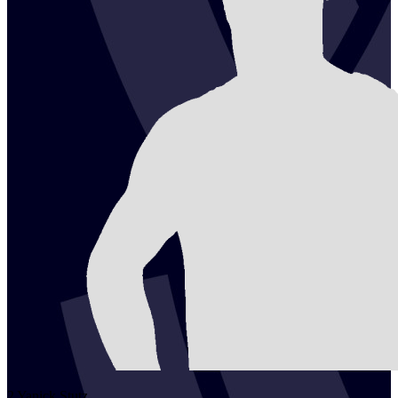
2
Yanick
Stutz