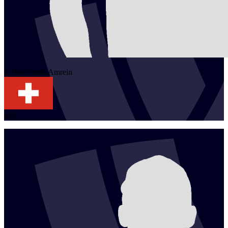
1
Tim Pirmin
Amrein
SUI