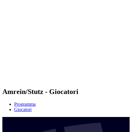
Futures
Futures - Malmö, SWE - 2026
Futures - Malmö, SWE - 2026
ritorna alla Home di BPT
Dove guardare
Squadre
Programma
Classifica
Amrein/Stutz - Giocatori
Programma
Giocatori