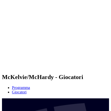
Futures
Futures - Messina, ITA - 2026
Futures - Messina, ITA - 2026
ritorna alla Home di BPT
Dove guardare
Squadre
Programma
Classifica
McKelvie/McHardy - Giocatori
Programma
Giocatori