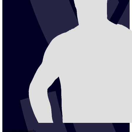
2
James
McHardy