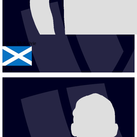
1
Ross
McKelvie
SCO