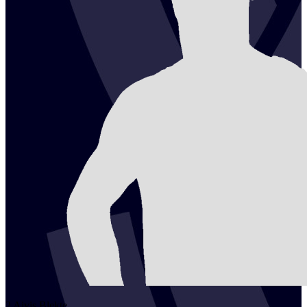
2
Aivis
Blekte