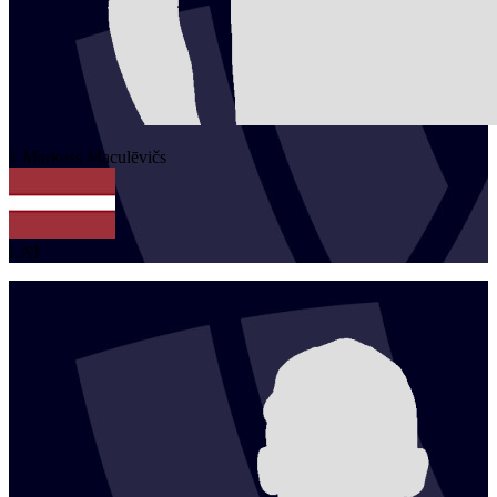
1
Markuss
Maculēvičs
LAT