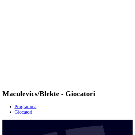
Futures
Futures - Modena, ITA - 2026
Futures - Modena, ITA - 2026
ritorna alla Home di BPT
Dove guardare
Squadre
Programma
Classifica
Maculevics/Blekte - Giocatori
Programma
Giocatori