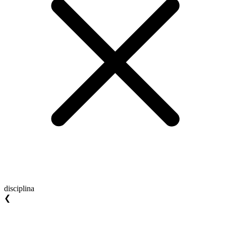
disciplina
❮