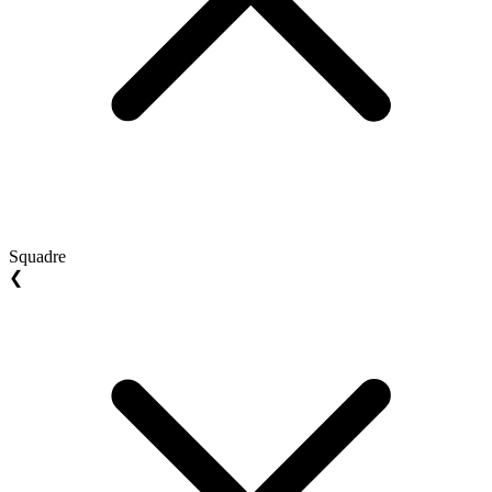
Squadre
❮