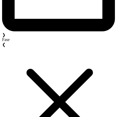
❯
Fase
❮