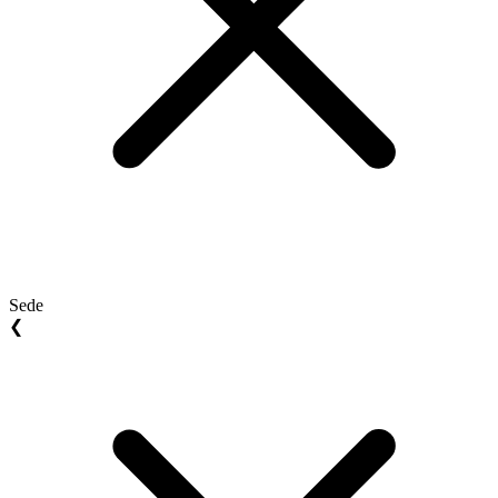
Sede
❮