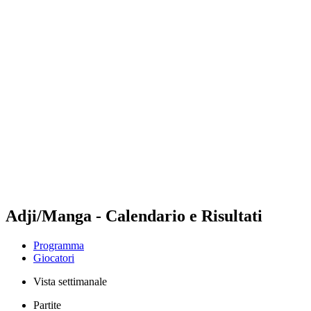
Futures
Futures - Modena, ITA - 2026
Futures - Modena, ITA - 2026
ritorna alla Home di BPT
Dove guardare
Squadre
Programma
Classifica
Adji/Manga - Calendario e Risultati
Programma
Giocatori
Vista settimanale
Partite