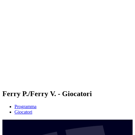
Futures
Futures - Modena, ITA - 2026
Futures - Modena, ITA - 2026
ritorna alla Home di BPT
Dove guardare
Squadre
Programma
Classifica
Ferry P./Ferry V. - Giocatori
Programma
Giocatori