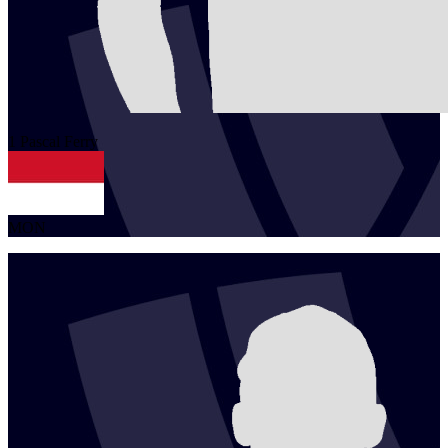
1
Pascal
Ferry
MON