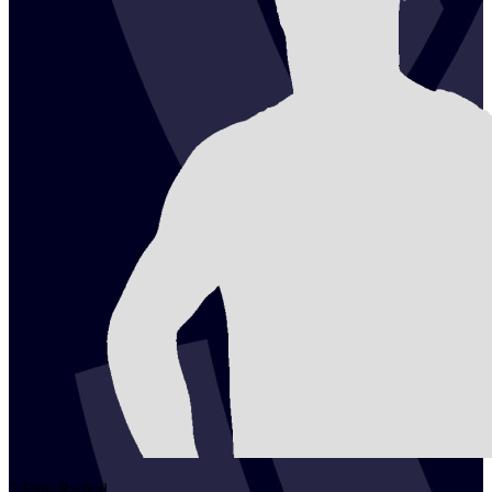
2
Filip
Rydval