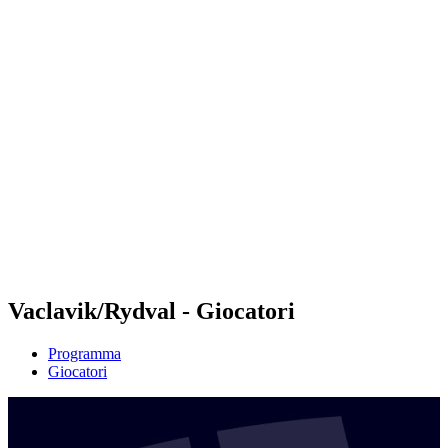
Futures
Futures - Modena, ITA - 2026
Futures - Modena, ITA - 2026
ritorna alla Home di BPT
Dove guardare
Squadre
Programma
Classifica
Vaclavik/Rydval - Giocatori
Programma
Giocatori