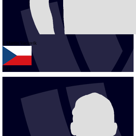
1
Martin
Vaclavik
CZE