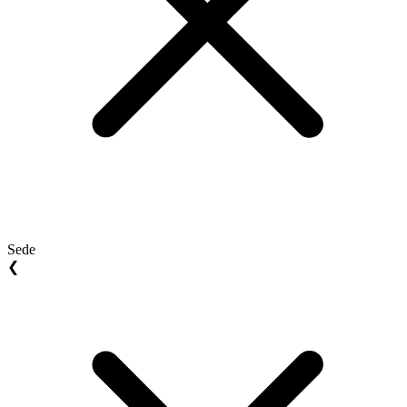
Sede
❮