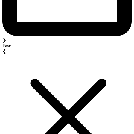
❯
Fase
❮