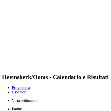
Futures
Futures - Modena, ITA - 2026
Futures - Modena, ITA - 2026
ritorna alla Home di BPT
Dove guardare
Squadre
Programma
Classifica
Heemskerk/Ooms - Calendario e Risultati
Programma
Giocatori
Vista settimanale
Partite