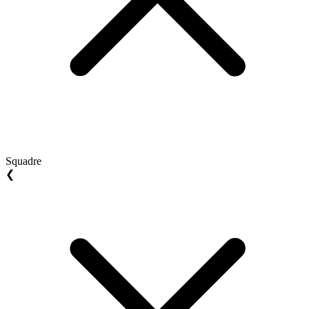
Squadre
❮