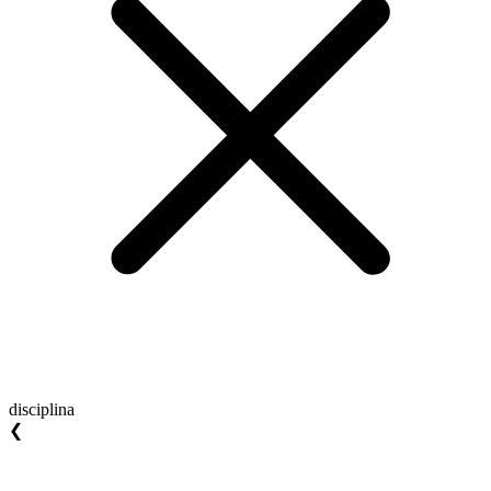
disciplina
❮