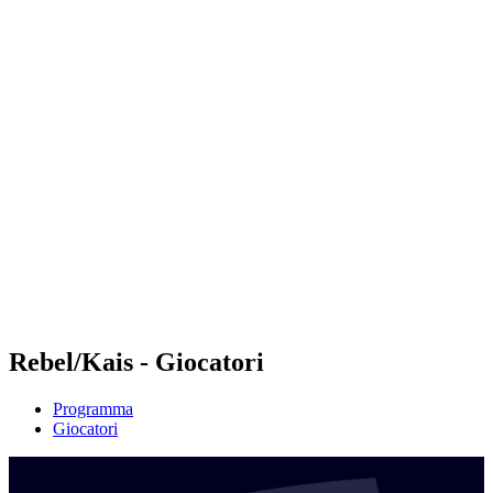
Futures
Futures - Pingtan, CHN - 2026
Futures - Pingtan, CHN - 2026
ritorna alla Home di BPT
Dove guardare
Squadre
Programma
Classifica
Torneo
Rebel/Kais - Giocatori
Programma
Giocatori