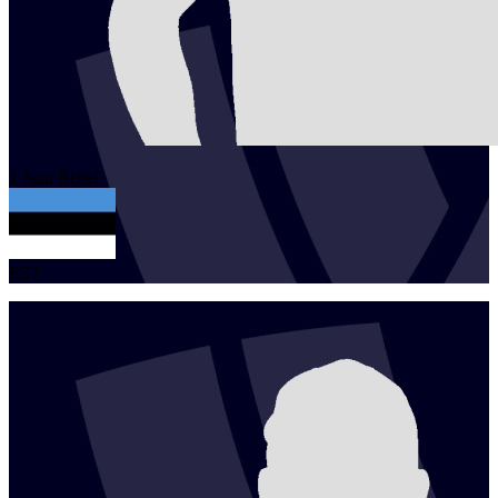
1
Jaan
Rebel
EST