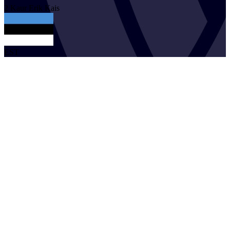
2
Kaur Erik
Kais
EST