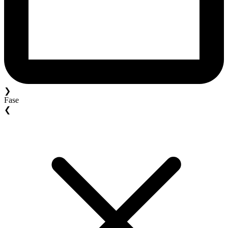
❯
Fase
❮