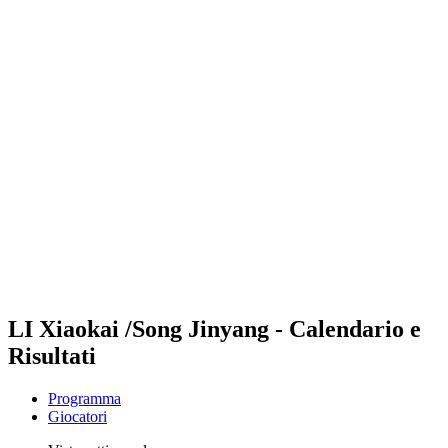
Futures
Futures - Pingtan, CHN - 2026
Futures - Pingtan, CHN - 2026
ritorna alla Home di BPT
Dove guardare
Squadre
Programma
Classifica
Torneo
LI Xiaokai /Song Jinyang - Calendario e
Risultati
Programma
Giocatori