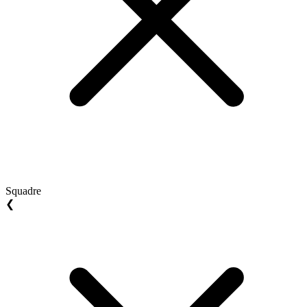
Squadre
❮