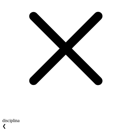
disciplina
❮