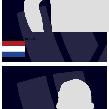
1
Thijmen
Heemskerk
NED