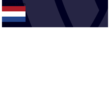
2
Calvin
Ooms
NED