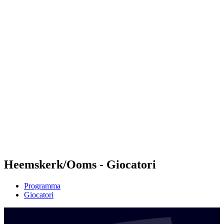
Futures
Futures - Pingtan, CHN - 2026
Futures - Pingtan, CHN - 2026
ritorna alla Home di BPT
Dove guardare
Squadre
Programma
Classifica
Torneo
Heemskerk/Ooms - Giocatori
Programma
Giocatori