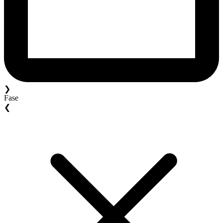
❯
Fase
❮