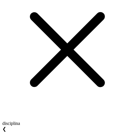
disciplina
❮