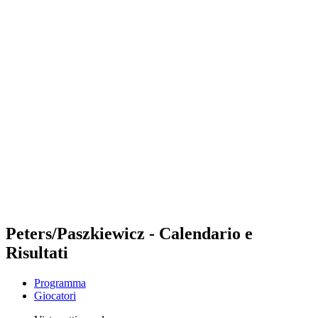
Futures
Futures - Pingtan, CHN - 2026
Futures - Pingtan, CHN - 2026
ritorna alla Home di BPT
Dove guardare
Squadre
Programma
Classifica
Torneo
Peters/Paszkiewicz - Calendario e
Risultati
Programma
Giocatori