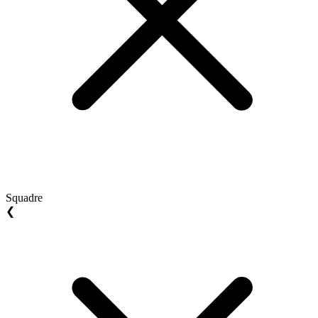
Squadre
❮