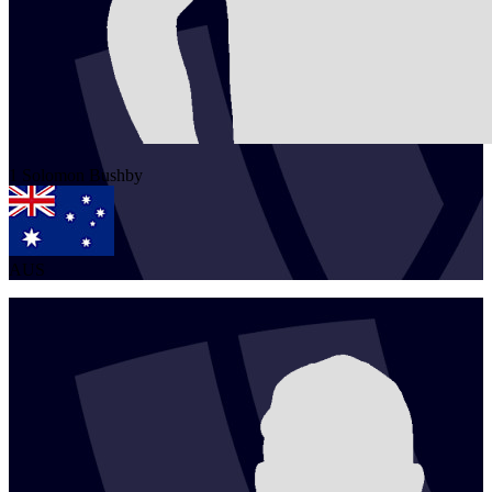
1
Solomon
Bushby
AUS