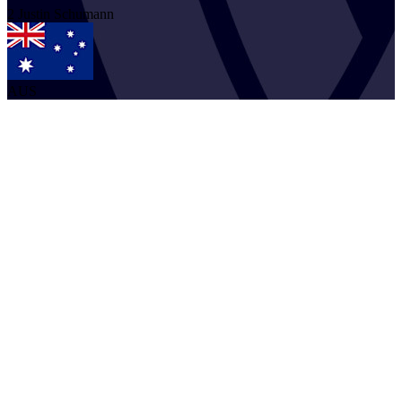
2
Justin
Schumann
AUS