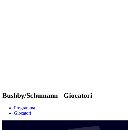
Futures
Futures - Pingtan, CHN - 2026
Futures - Pingtan, CHN - 2026
ritorna alla Home di BPT
Dove guardare
Squadre
Programma
Classifica
Torneo
Bushby/Schumann - Giocatori
Programma
Giocatori