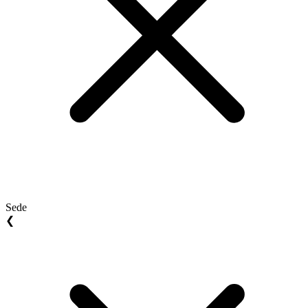
Sede
❮