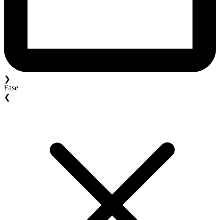
❯
Fase
❮