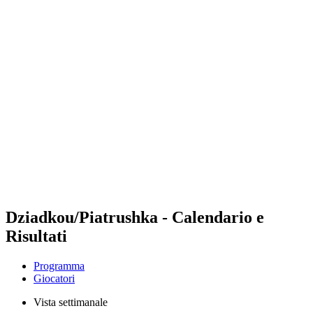
Futures
Futures - Qidong, CHN - 2026
Futures - Qidong, CHN - 2026
ritorna alla Home di BPT
Dove guardare
Squadre
Programma
Classifica
Dziadkou/Piatrushka - Calendario e
Risultati
Programma
Giocatori
Vista settimanale