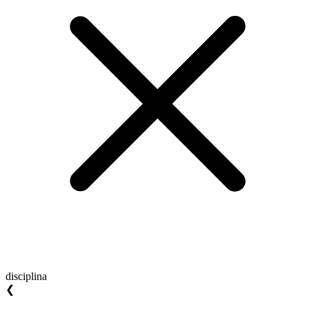
disciplina
❮