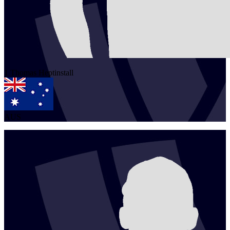
1
Thomas
Heptinstall
AUS