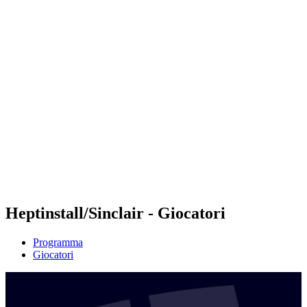
Futures
Futures - Qidong, CHN - 2026
Futures - Qidong, CHN - 2026
ritorna alla Home di BPT
Dove guardare
Squadre
Programma
Classifica
Heptinstall/Sinclair - Giocatori
Programma
Giocatori