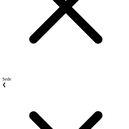
Sede
❮