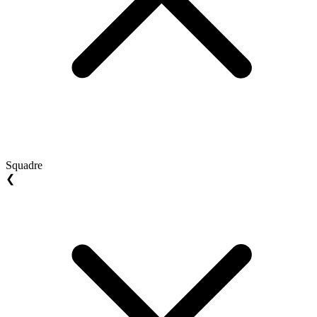
Squadre
❮