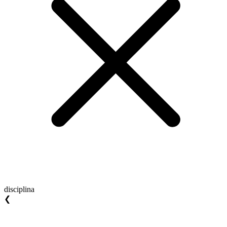
disciplina
❮