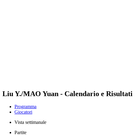
Futures
Futures - Qidong, CHN - 2026
Futures - Qidong, CHN - 2026
ritorna alla Home di BPT
Dove guardare
Squadre
Programma
Classifica
Liu Y./MAO Yuan - Calendario e Risultati
Programma
Giocatori
Vista settimanale
Partite