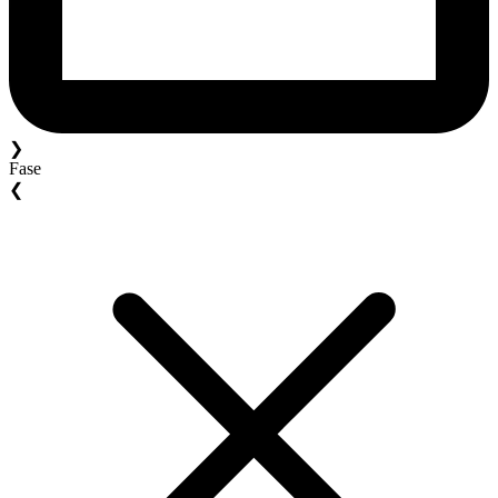
❯
Fase
❮